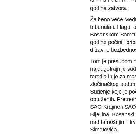
stanovništva iz de
godina zatvora.
Žalbeno veće Među
tribunala u Hagu, o
Bosanskom Šamcu, B
godine počinili pri
državne bezbednosti
Tom je presudom na
najdugotrajnije suđ
teretila ih je za 
zločinačkog poduhv
Suđenje koje je p
optuženih. Pretres
SAO Krajine i SAO 
Bijeljina, Bosanski
nad tamošnjim Hrvat
Simatovića.