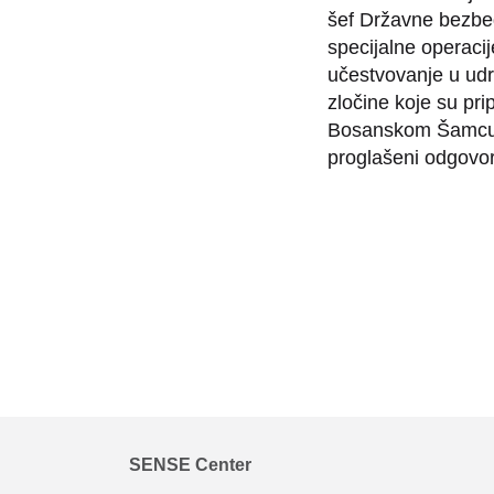
šef Državne bezbed
specijalne operac
učestvovanje u ud
zločine koje su prip
Bosanskom Šamcu, 
proglašeni odgovor
SENSE Center