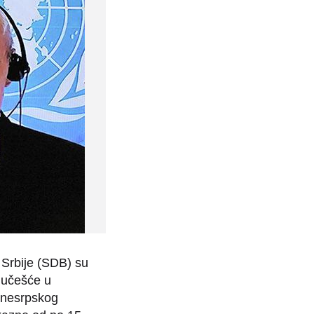
 Srbije (SDB) su
 učešće u
e nesrpskog