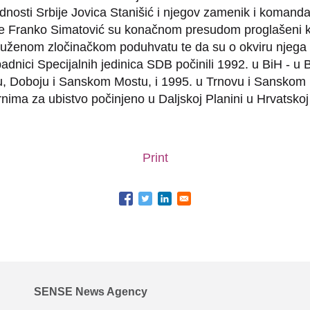
nosti Srbije Jovica Stanišić i njegov zamenik i komanda
ije Franko Simatović su konačnom presudom proglašeni k
ruženom zločinačkom poduhvatu te da su o okviru njega
adnici Specijalnih jedinica SDB počinili 1992. u BiH - u Bi
Doboju i Sanskom Mostu, i 1995. u Trnovu i Sanskom 
nima za ubistvo počinjeno u Daljskoj Planini u Hrvatskoj
Print
SENSE News Agency