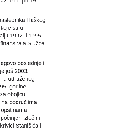
 kazne od po 15
naslednika Haškog
 koje su u
lju 1992. i 1995.
 finansirala Služba
jegovo poslednje i
e još 2003. i
viru udruženog
95. godine.
za obojicu
a na područjima
i opštinama
počinjeni zločini
ivici Stanišića i