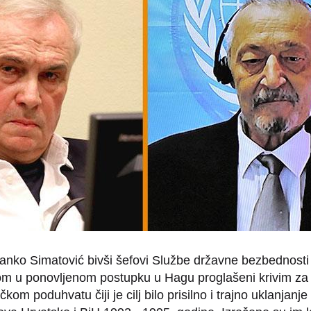
Franko Simatović bivši šefovi Službe državne bezbednosti
 u ponovljenom postupku u Hagu proglašeni krivim za
om poduhvatu čiji je cilj bilo prisilno i trajno uklanjanj