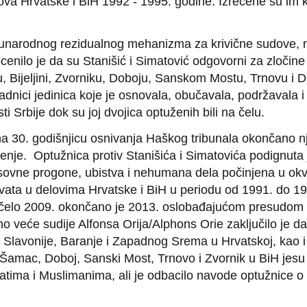
lova Hrvatske i BiH 1992 - 1995. godine. Izrečene su im
narodnog rezidualnog mehanizma za krivične sudove, 
cenilo je da su Stanišić i Simatović odgovorni za zločine
ijeljini, Zvorniku, Doboju, Sanskom Mostu, Trnovu i Da
padnici jedinica koje je osnovala, obučavala, podržavala i
 Srbije dok su joj dvojica optuženih bili na čelu.
 30. godišnjicu osnivanja Haškog tribunala okončano n
enje. Optužnica protiv Stanišića i Simatovića podignuta j
masovne progone, ubistva i nehumana dela počinjena u ok
ata u delovima Hrvatske i BiH u periodu od 1991. do 19
očelo 2009. okončano je 2013. oslobađajućom presudom 
no veće sudije Alfonsa Orija/Alphons Orie zaključilo je d
Slavonije, Baranje i Zapadnog Srema u Hrvatskoj, kao 
 Šamac, Doboj, Sanski Most, Trnovo i Zvornik u BiH jesu 
ima i Muslimanima, ali je odbacilo navode optužnice o kr