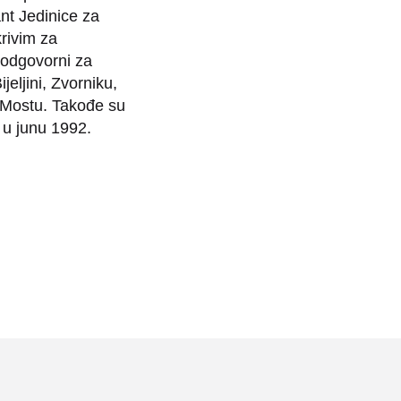
nt Jedinice za
rivim za
 odgovorni za
jeljini, Zvorniku,
Mostu. Takođe su
 u junu 1992.