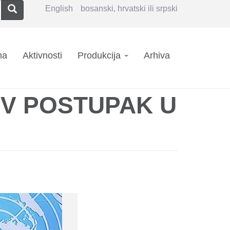
Pretraga
English
bosanski, hrvatski ili srpski
n
ma
Aktivnosti
Produkcija
Arhiva
igation
V POSTUPAK U