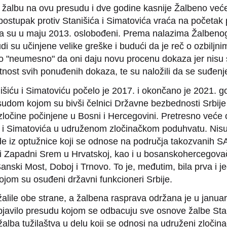
lo žalbu na ovu presudu i dve godine kasnije Žalbeno već
ostupak protiv Stanišića i Simatovića vraća na početak
ma su u maju 2013. oslobođeni. Prema nalazima Žalbeno
i su učinjene velike greške i budući da je reč o ozbiljn
ilo "neumesno" da oni daju novu procenu dokaza jer nisu 
ntnost svih ponuđenih dokaza, te su naložili da se suđenj
šiću i Simatoviću počelo je 2017. i okončano je 2021. 
udom kojom su bivši čelnici Državne bezbednosti Srbije
zločine počinjene u Bosni i Hercegovini. Pretresno veće 
a i Simatovića u udruženom zločinačkom poduhvatu. Nisu
de iz optužnice koji se odnose na područja takozvanih S
 i Zapadni Srem u Hrvatskoj, kao i u bosanskohercegov
 Sanski Most, Doboj i Trnovo. To je, međutim, bila prva i 
ojom su osuđeni državni funkcioneri Srbije.
alile obe strane, a žalbena rasprava održana je u janu
bjavilo presudu kojom se odbacuju sve osnove žalbe Stan
žalba tužilaštva u delu koji se odnosi na udruženi zločin