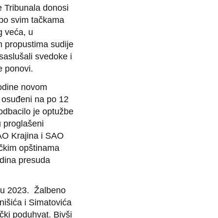
e Tribunala donosi
 po svim tačkama
g veća, u
im propustima sudije
saslušali svedoke i
e ponovi.
godine novom
 osuđeni na po 12
odbacilo je optužbe
 proglašeni
AO Krajina i SAO
ačkim opštinama
jedina presuda
aru 2023. Žalbeno
išića i Simatovića
ački poduhvat. Bivši