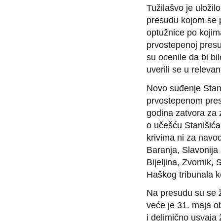
Tužilašvo je uloži
presudu kojom se p
optužnice po koji
prvostepenoj presud
su ocenile da bi b
uverili se u releva
Novo suđenje Stani
prvostepenom pres
godina zatvora za 
o učešću Stanišić
krivima ni za navo
Baranja, Slavonija
Bijeljina, Zvornik,
Haškog tribunala k
Na presudu su se ž
veće je 31. maja o
i delimično usvaja 