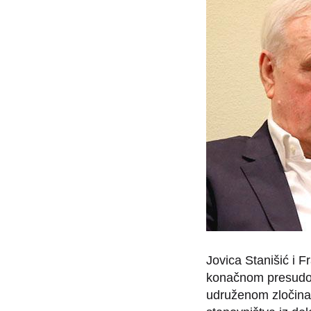
Jovica Stanišić i 
konačnom presudom
udruženom zločinačk